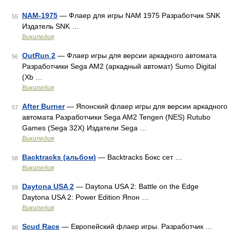
NAM-1975
— Флаер для игры NAM 1975 Разработчик SNK
55
Издатель SNK …
Википедия
OutRun 2
— Флаер игры для версии аркадного автомата
56
Разработчики Sega AM2 (аркадный автомат) Sumo Digital
(Xb …
Википедия
After Burner
— Японский флаер игры для версии аркадного
57
автомата Разработчики Sega AM2 Tengen (NES) Rutubo
Games (Sega 32X) Издатели Sega …
Википедия
Backtracks (альбом)
— Backtracks Бокс сет …
58
Википедия
Daytona USA 2
— Daytona USA 2: Battle on the Edge
59
Daytona USA 2: Power Edition Япон …
Википедия
Scud Race
— Европейский флаер игры. Разработчик …
60