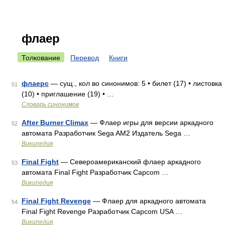
флаер
Толкование
Перевод
Книги
флаерс
— сущ., кол во синонимов: 5 • билет (17) • листовка
51
(10) • приглашение (19) • …
Словарь синонимов
After Burner Climax
— Флаер игры для версии аркадного
52
автомата Разработчик Sega AM2 Издатель Sega …
Википедия
Final Fight
— Североамериканский флаер аркадного
53
автомата Final Fight Разработчик Capcom …
Википедия
Final Fight Revenge
— Флаер для аркадного автомата
54
Final Fight Revenge Разработчик Capcom USA …
Википедия